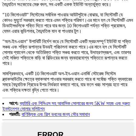
বৈদ্যুতিন সংকেতের মেরু বদল, সব একটি একক ইউনিট অন্তর্ভুক্ত করে।
"10 কিলোওয়াট" সিস্টেমের সর্বাধিক পাওয়ার আউটপুটকে বোঝায়, যা সিস্টেমটি যে
কোনও মুহূর্তে সরবরাহ করতে পারে এমন শক্তির পরিমাণ।এর মানে হল যে সিস্টেমটি এমন
ডিভাইসগুলিকে শক্তি দিতে পারে যার জন্য 10 কিলোওয়াট পর্যন্ত শক্তি প্রয়োজন,
যেমন এয়ার কন্ডিশনার, বৈদ্যুতিক যান বা পাওয়ার টুল।
"অল-ইন-ওয়ান" উপাধিটি নির্দেশ করে যে সিস্টেমটি একটি স্বয়ংসম্পূর্ণ ইউনিট যা শক্তি
সঞ্চয় এবং শক্তি রূপান্তর উভয়ই পরিচালনা করতে পারে।এর মানে হল যে সিস্টেমটি
সোলার প্যানেল থেকে অতিরিক্ত শক্তি সঞ্চয় করতে পারে, উদাহরণস্বরূপ, এবং তারপর
সেই সঞ্চিত শক্তিকে বাড়ি বা বিল্ডিংয়ের জন্য ব্যবহারযোগ্য শক্তিতে রূপান্তর করতে
পারে।
সামগ্রিকভাবে, একটি 10 ​​কিলোওয়াট অল-ইন-ওয়ান এনার্জি স্টোরেজ সিস্টেম
ব্ল্যাকআউটের ক্ষেত্রে ব্যাকআপ পাওয়ার সরবরাহ করতে পারে বা সর্বোচ্চ শক্তি ব্যবহারের
সময়ে বৈদ্যুতিক গ্রিডের উপর নির্ভরতা কমাতে পারে, যার ফলে খরচ সাশ্রয় হতে পারে
এবং শক্তির দক্ষতা বৃদ্ধি পেতে পারে।
আগে:
ব্যাটারি এবং পিসিএস সহ আবাসিক সোলারের জন্য 5KW সহজ এবং দ্রুত
ইনস্টলেশন সোলার সলিউশন
পরবর্তী:
বাণিজ্যিক এবং শিল্প ভবনের জন্য সৌর সমাধান