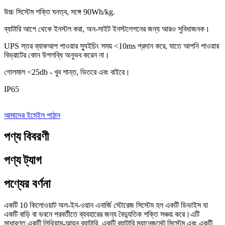
উচ্চ সিস্টেম শক্তি ঘনত্ব, সঙ্গে 90Wh/kg.
ব্যাটারি আগে থেকে ইনস্টল করা, অন-সাইট ইনস্টলেশনের জন্য আরও সুবিধাজনক।
UPS স্তর ব্যাকআপ পাওয়ার স্যুইচিং সময় <10ms প্রদান করে, যাতে আপনি পাওয়ার
বিভ্রাটের কোন উপলব্ধি অনুভব করেন না।
গোলমাল <25db - খুব শান্ত, ভিতরে এবং বাইরে।
IP65
আমাদের ইমেইল পাঠান
পণ্য বিবরণী
পণ্য ট্যাগ
পণ্যের বর্ণনা
একটি 10 ​​কিলোওয়াট অল-ইন-ওয়ান এনার্জি স্টোরেজ সিস্টেম হল একটি ডিভাইস যা
একটি বাড়ি বা ভবনে পরবর্তীতে ব্যবহারের জন্য বৈদ্যুতিক শক্তি সঞ্চয় করে।এটি
সাধারণত একটি লিথিয়াম-আয়ন ব্যাটারি, একটি ব্যাটারি ম্যানেজমেন্ট সিস্টেম এবং একটি