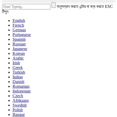
অনুসন্ধান করতে এন্টার বা বন্ধ করতে ESC
টিপুন
English
French
German
Portuguese
Spanish
Russian
Japanese
Korean
Arabic
Irish
Greek
Turkish
Italian
Danish
Romanian
Indonesian
Czech
Afrikaans
Swedish
Polish
Basque