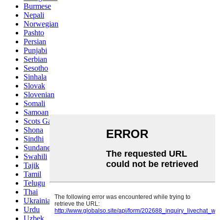
Burmese
Nepali
Norwegian
Pashto
Persian
Punjabi
Serbian
Sesotho
Sinhala
Slovak
Slovenian
Somali
Samoan
Scots Gaelic
Shona
Sindhi
Sundanese
Swahili
Tajik
Tamil
Telugu
Thai
Ukrainian
Urdu
Uzbek