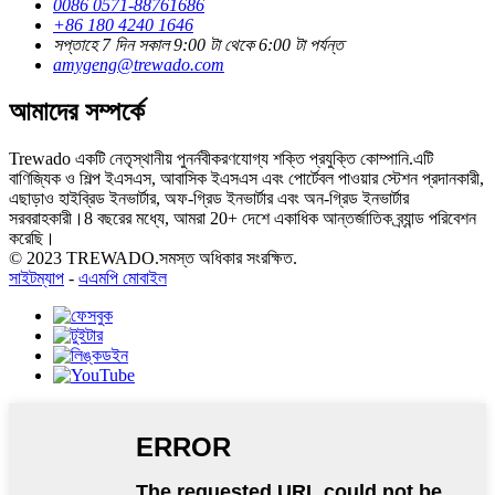
0086 0571-88761686
+86 180 4240 1646
সপ্তাহে 7 দিন সকাল 9:00 টা থেকে 6:00 টা পর্যন্ত
amygeng@trewado.com
আমাদের সম্পর্কে
Trewado একটি নেতৃস্থানীয় পুনর্নবীকরণযোগ্য শক্তি প্রযুক্তি কোম্পানি.এটি
বাণিজ্যিক ও শিল্প ইএসএস, আবাসিক ইএসএস এবং পোর্টেবল পাওয়ার স্টেশন প্রদানকারী,
এছাড়াও হাইব্রিড ইনভার্টার, অফ-গ্রিড ইনভার্টার এবং অন-গ্রিড ইনভার্টার
সরবরাহকারী।8 বছরের মধ্যে, আমরা 20+ দেশে একাধিক আন্তর্জাতিক ব্র্যান্ড পরিবেশন
করেছি।
© 2023 TREWADO.সমস্ত অধিকার সংরক্ষিত.
সাইটম্যাপ
-
এএমপি মোবাইল