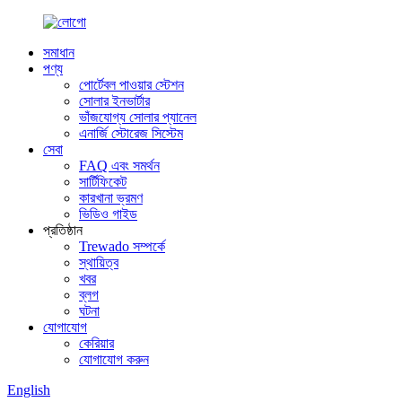
সমাধান
পণ্য
পোর্টেবল পাওয়ার স্টেশন
সোলার ইনভার্টার
ভাঁজযোগ্য সোলার প্যানেল
এনার্জি স্টোরেজ সিস্টেম
সেবা
FAQ এবং সমর্থন
সার্টিফিকেট
কারখানা ভ্রমণ
ভিডিও গাইড
প্রতিষ্ঠান
Trewado সম্পর্কে
স্থায়িত্ব
খবর
ব্লগ
ঘটনা
যোগাযোগ
কেরিয়ার
যোগাযোগ করুন
English