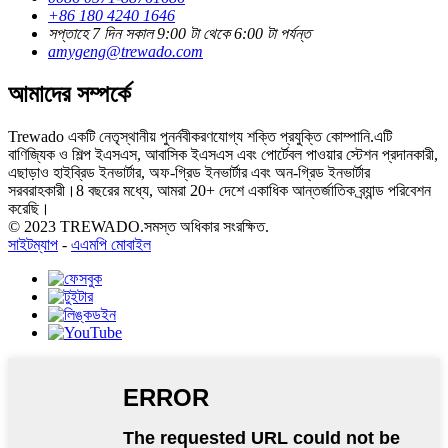
+86 180 4240 1646
সপ্তাহে 7 দিন সকাল 9:00 টা থেকে 6:00 টা পর্যন্ত
amygeng@trewado.com
আমাদের সম্পর্কে
Trewado একটি নেতৃস্থানীয় পুনর্নবীকরণযোগ্য শক্তি প্রযুক্তি কোম্পানি.এটি
বাণিজ্যিক ও শিল্প ইএসএস, আবাসিক ইএসএস এবং পোর্টেবল পাওয়ার স্টেশন প্রদানকারী,
এছাড়াও হাইব্রিড ইনভার্টার, অফ-গ্রিড ইনভার্টার এবং অন-গ্রিড ইনভার্টার
সরবরাহকারী।8 বছরের মধ্যে, আমরা 20+ দেশে একাধিক আন্তর্জাতিক ব্র্যান্ড পরিবেশন
করেছি।
© 2023 TREWADO.সমস্ত অধিকার সংরক্ষিত.
সাইটম্যাপ
-
এএমপি মোবাইল