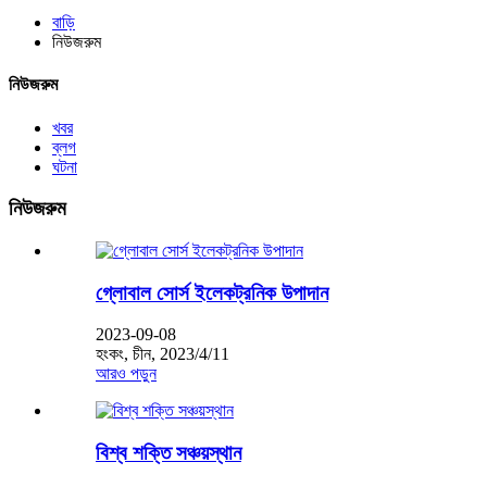
বাড়ি
নিউজরুম
নিউজরুম
খবর
ব্লগ
ঘটনা
নিউজরুম
গ্লোবাল সোর্স ইলেকট্রনিক উপাদান
2023-09-08
হংকং, চীন, 2023/4/11
আরও পড়ুন
বিশ্ব শক্তি সঞ্চয়স্থান