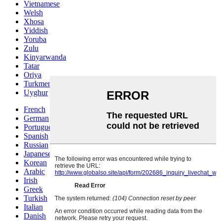
Vietnamese
Welsh
Xhosa
Yiddish
Yoruba
Zulu
Kinyarwanda
Tatar
Oriya
Turkmen
Uyghur
French
German
Portuguese
Spanish
Russian
Japanese
Korean
Arabic
Irish
Greek
Turkish
Italian
Danish