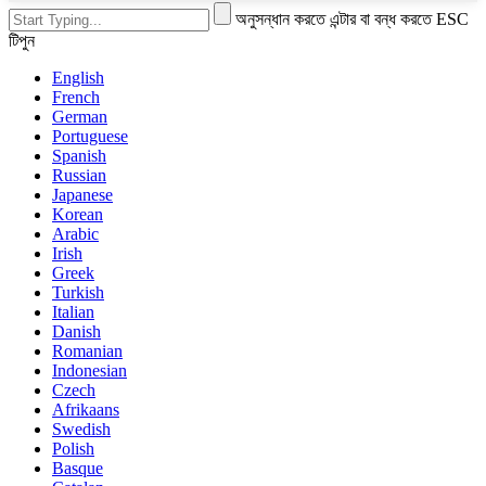
অনুসন্ধান করতে এন্টার বা বন্ধ করতে ESC
টিপুন
English
French
German
Portuguese
Spanish
Russian
Japanese
Korean
Arabic
Irish
Greek
Turkish
Italian
Danish
Romanian
Indonesian
Czech
Afrikaans
Swedish
Polish
Basque