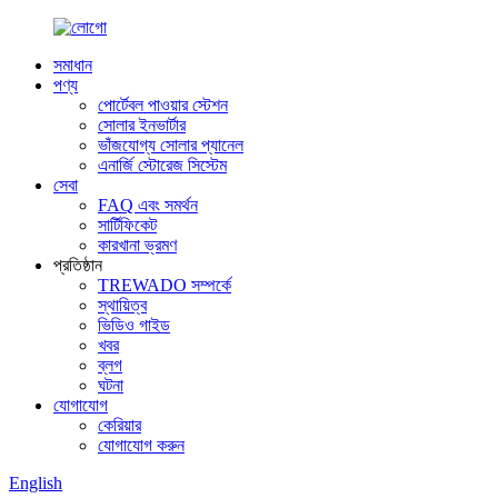
সমাধান
পণ্য
পোর্টেবল পাওয়ার স্টেশন
সোলার ইনভার্টার
ভাঁজযোগ্য সোলার প্যানেল
এনার্জি স্টোরেজ সিস্টেম
সেবা
FAQ এবং সমর্থন
সার্টিফিকেট
কারখানা ভ্রমণ
প্রতিষ্ঠান
TREWADO সম্পর্কে
স্থায়িত্ব
ভিডিও গাইড
খবর
ব্লগ
ঘটনা
যোগাযোগ
কেরিয়ার
যোগাযোগ করুন
English