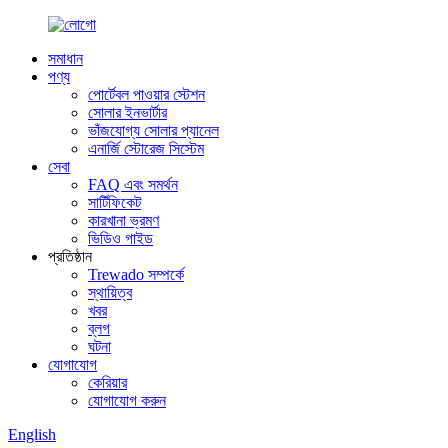
সমাধান
পণ্য
পোর্টেবল পাওয়ার স্টেশন
সোলার ইনভার্টার
ভাঁজযোগ্য সোলার প্যানেল
এনার্জি স্টোরেজ সিস্টেম
সেবা
FAQ এবং সমর্থন
সার্টিফিকেট
কারখানা ভ্রমণ
ভিডিও গাইড
প্রতিষ্ঠান
Trewado সম্পর্কে
স্থায়িত্ব
খবর
ব্লগ
ঘটনা
যোগাযোগ
কেরিয়ার
যোগাযোগ করুন
English