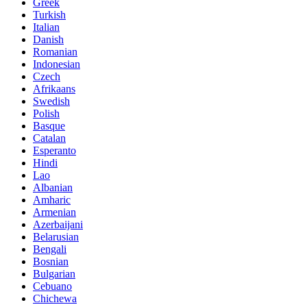
Greek
Turkish
Italian
Danish
Romanian
Indonesian
Czech
Afrikaans
Swedish
Polish
Basque
Catalan
Esperanto
Hindi
Lao
Albanian
Amharic
Armenian
Azerbaijani
Belarusian
Bengali
Bosnian
Bulgarian
Cebuano
Chichewa