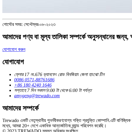
পোস্টের সময়: সেপ্টেম্বর-০৮-২০২৩
আমাদের পণ্য বা মূল্য তালিকা সম্পর্কে অনুসন্ধানের জন্
যোগাযোগ করুন
যোগাযোগ
ফ্লোর 17 নং.676 ড্যানফেং রোড বিনজিয়াং জেলা হাংঝো চীন
0086 0571-88761686
+86 180 4240 1646
সপ্তাহে 7 দিন সকাল 9:00 টা থেকে 6:00 টা পর্যন্ত
amygeng@trewado.com
আমাদের সম্পর্কে
Trewado একটি নেতৃস্থানীয় পুনর্নবীকরণযোগ্য শক্তি প্রযুক্তি কোম্পানি.এটি বাণিজ্যি
মধ্যে, আমরা 20+ দেশে একাধিক আন্তর্জাতিক ব্র্যান্ড পরিবেশন করেছি।
© 2023 TREWADO.সমস্ত অধিকার সংরক্ষিত.